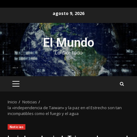
Saltar
agosto 9, 2026
al
contenido
El Mundo
Lo dice todo
MENÚ
PRINCIPAL
Inicio
Noticias
la «independencia de Taiwan» y la paz en el Estrecho son tan
incompatibles como el fuego y el agua
Noticias