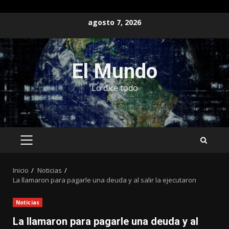
Saltar
agosto 7, 2026
al
contenido
El Mundo
Lo dice todo
MENÚ
PRINCIPAL
Inicio
Noticias
La llamaron para pagarle una deuda y al salir la ejecutaron
Noticias
La llamaron para pagarle una deuda y al