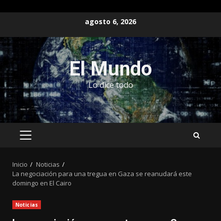
Saltar
agosto 6, 2026
al
contenido
El Mundo
Lo dice todo
MENÚ
PRINCIPAL
Inicio
Noticias
La negociación para una tregua en Gaza se reanudará este
domingo en El Cairo
Noticias