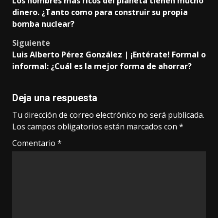
Los hombres más ricos del planeta tienen mucho
navigation
dinero. ¿Tanto como para construir su propia
bomba nuclear?
Siguiente
Luis Alberto Pérez González | ¡Entérate! Formal o
informal: ¿Cuál es la mejor forma de ahorrar?
Deja una respuesta
Tu dirección de correo electrónico no será publicada.
Los campos obligatorios están marcados con
*
Comentario
*