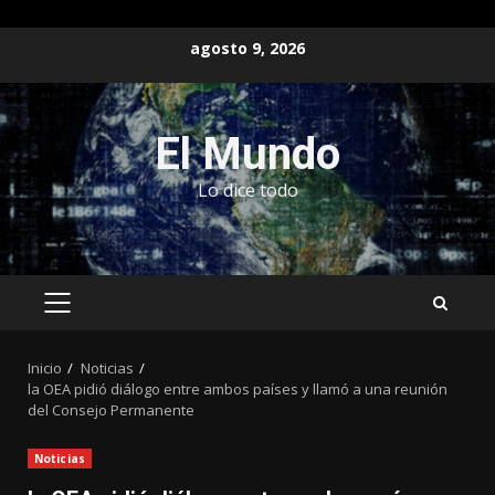
Saltar
agosto 9, 2026
al
contenido
El Mundo
Lo dice todo
MENÚ
PRINCIPAL
Inicio
Noticias
la OEA pidió diálogo entre ambos países y llamó a una reunión
del Consejo Permanente
Noticias