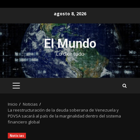
Saltar
agosto 8, 2026
al
contenido
El Mundo
Lo dice todo
MENÚ
PRINCIPAL
Inicio
Noticias
La reestructuración de la deuda soberana de Venezuela y
PDVSA sacará al país de la marginalidad dentro del sistema
financiero global
Noticias