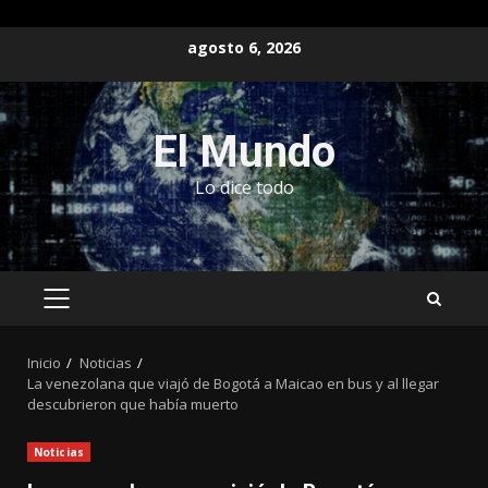
Saltar
agosto 6, 2026
al
contenido
El Mundo
Lo dice todo
MENÚ
PRINCIPAL
Inicio
Noticias
La venezolana que viajó de Bogotá a Maicao en bus y al llegar
descubrieron que había muerto
Noticias