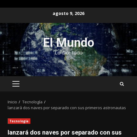
Saltar
agosto 9, 2026
al
contenido
El Mundo
Lo dice todo
MENÚ
PRINCIPAL
Inicio
Tecnología
lanzará dos naves por separado con sus primeros astronautas
Tecnología
lanzará dos naves por separado con sus