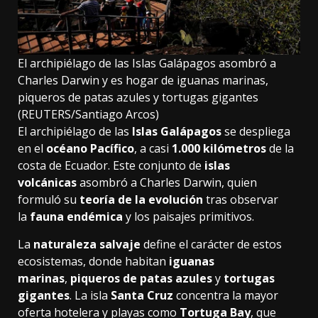
El archipiélago de las Islas Galápagos asombró a
Charles Darwin y es hogar de iguanas marinas,
piqueros de patas azules y tortugas gigantes
(REUTERS/Santiago Arcos)
El archipiélago de las
Islas Galápagos
se despliega
en el
océano Pacífico
, a casi
1.000 kilómetros
de la
costa de Ecuador. Este conjunto de
islas
volcánicas
asombró a Charles Darwin, quien
formuló su
teoría de la evolución
tras observar
la
fauna endémica
y los paisajes primitivos.
La
naturaleza salvaje
define el carácter de estos
ecosistemas, donde habitan
iguanas
marinas
,
piqueros de patas azules
y
tortugas
gigantes
. La isla
Santa Cruz
concentra la mayor
oferta hotelera y playas como
Tortuga Bay
, que