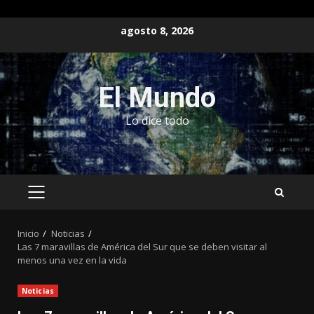
Saltar
agosto 8, 2026
al
contenido
El Mundo
Lo dice todo
MENÚ
PRINCIPAL
Inicio
Noticias
Las 7 maravillas de América del Sur que se deben visitar al
menos una vez en la vida
Noticias