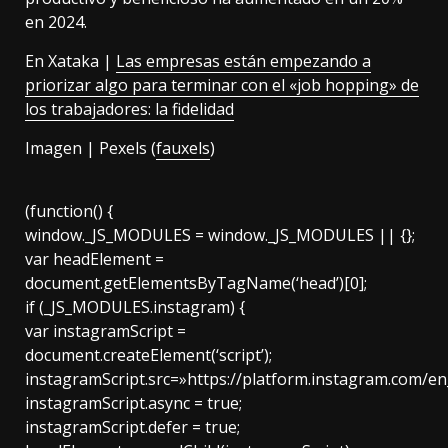
en 2024.
En Xataka |
Las empresas están empezando a
priorizar algo para terminar con el «job hopping» de
los trabajadores: la fidelidad
Imagen | Pexels (
fauxels
)
(function() {
window._JS_MODULES = window._JS_MODULES || {};
var headElement =
document.getElementsByTagName(‘head’)[0];
if (_JS_MODULES.instagram) {
var instagramScript =
document.createElement(‘script’);
instagramScript.src=»https://platform.instagram.com/e
instagramScript.async = true;
instagramScript.defer = true;