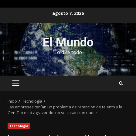
Saltar
agosto 7, 2026
al
contenido
El Mundo
Lo dice todo
MENÚ
PRINCIPAL
Inicio
Tecnología
Las empresas tenían un problema de retención de talento y la
Gen Z lo está agravando: no se casan con nadie
Tecnología