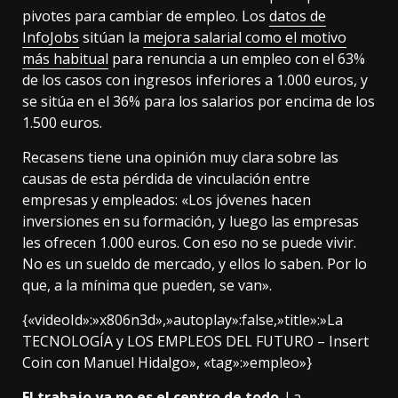
pivotes para cambiar de empleo. Los
datos de
InfoJobs
sitúan la
mejora salarial como el motivo
más habitual
para renuncia a un empleo con el 63%
de los casos con ingresos inferiores a 1.000 euros, y
se sitúa en el 36% para los salarios por encima de los
1.500 euros.
Recasens tiene una opinión muy clara sobre las
causas de esta pérdida de vinculación entre
empresas y empleados: «Los jóvenes hacen
inversiones en su formación, y luego las empresas
les ofrecen 1.000 euros. Con eso no se puede vivir.
No es un sueldo de mercado, y ellos lo saben. Por lo
que, a la mínima que pueden, se van».
{«videoId»:»x806n3d»,»autoplay»:false,»title»:»La
TECNOLOGÍA y LOS EMPLEOS DEL FUTURO – Insert
Coin con Manuel Hidalgo», «tag»:»empleo»}
El trabajo ya no es el centro de todo
. La