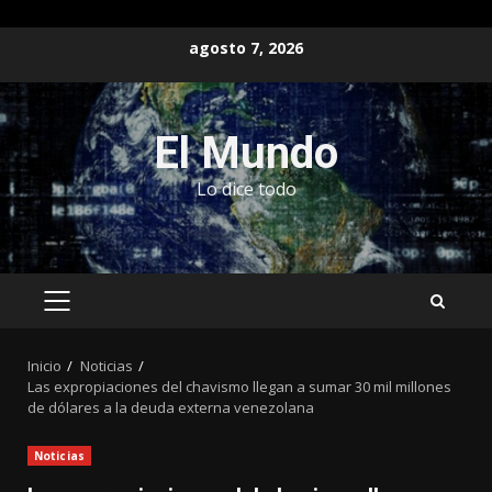
Saltar
agosto 7, 2026
al
contenido
El Mundo
Lo dice todo
MENÚ
PRINCIPAL
Inicio
Noticias
Las expropiaciones del chavismo llegan a sumar 30 mil millones
de dólares a la deuda externa venezolana
Noticias