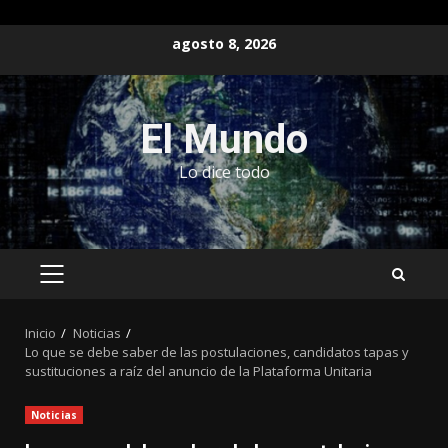
Saltar
agosto 8, 2026
al
contenido
El Mundo
Lo dice todo
MENÚ
PRINCIPAL
Inicio
Noticias
Lo que se debe saber de las postulaciones, candidatos tapas y
sustituciones a raíz del anuncio de la Plataforma Unitaria
Noticias