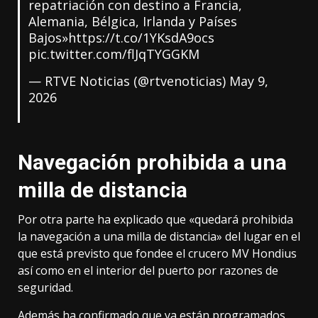
repatriación con destino a Francia,
Alemania, Bélgica, Irlanda y Países
Bajos»
https://t.co/1YKsdA9ocs
pic.twitter.com/flJqTYGGKM
— RTVE Noticias (@rtvenoticias)
May 9,
2026
Navegación prohibida a una
milla de distancia
Por otra parte ha explicado que «quedará prohibida
la navegación a una milla de distancia» del lugar en el
que está previsto que fondee el crucero MV Hondius
así como en el interior del puerto por razones de
seguridad.
Además ha confirmado que ya están programados