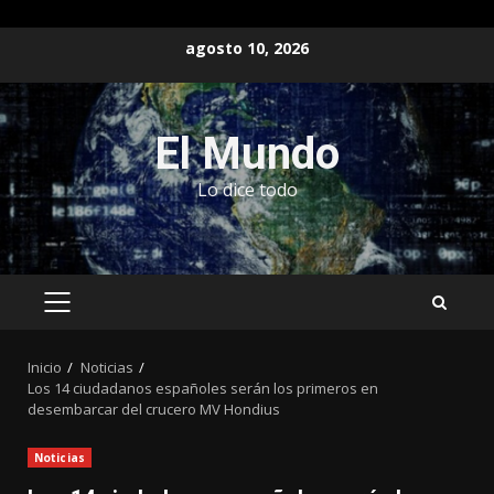
Saltar
agosto 10, 2026
al
contenido
El Mundo
Lo dice todo
MENÚ
PRINCIPAL
Inicio
Noticias
Los 14 ciudadanos españoles serán los primeros en
desembarcar del crucero MV Hondius
Noticias