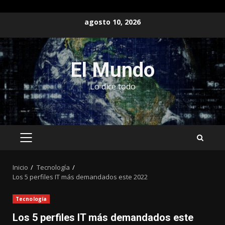
Saltar
agosto 10, 2026
al
contenido
El Mundo
Lo dice todo
MENÚ
PRINCIPAL
Inicio
Tecnología
Los 5 perfiles IT más demandados este 2022
Tecnología
Los 5 perfiles IT más demandados este