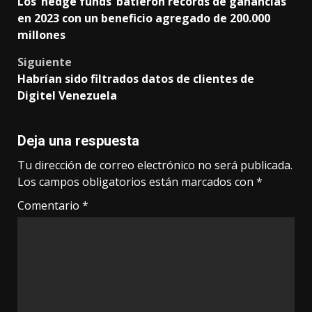
Los ‘hedge funds’ batieron récords de ganancias
navigation
en 2023 con un beneficio agregado de 200.000
millones
Siguiente
Habrían sido filtrados datos de clientes de
Digitel Venezuela
Deja una respuesta
Tu dirección de correo electrónico no será publicada.
Los campos obligatorios están marcados con
*
Comentario
*