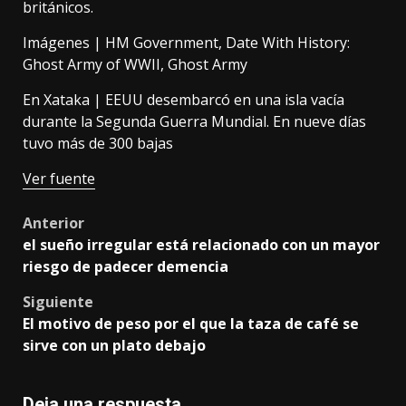
británicos.
Imágenes |
HM Government
,
Date With History:
Ghost Army of WWII
,
Ghost Army
En Xataka |
EEUU desembarcó en una isla vacía
durante la Segunda Guerra Mundial. En nueve días
tuvo más de 300 bajas
Ver fuente
Post
Anterior
el sueño irregular está relacionado con un mayor
navigation
riesgo de padecer demencia
Siguiente
El motivo de peso por el que la taza de café se
sirve con un plato debajo
Deja una respuesta