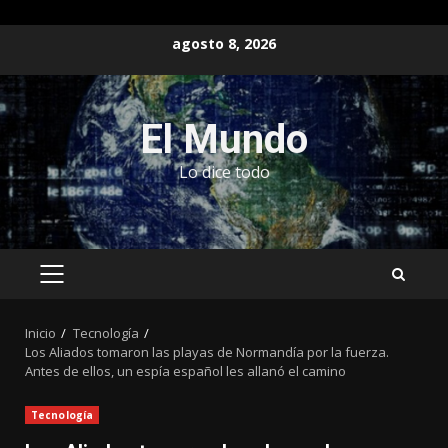
Saltar
agosto 8, 2026
al
contenido
El Mundo
Lo dice todo
MENÚ
PRINCIPAL
Inicio
Tecnología
Los Aliados tomaron las playas de Normandía por la fuerza.
Antes de ellos, un espía español les allanó el camino
Tecnología