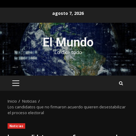
Saltar
agosto 7, 2026
al
contenido
El Mundo
Lo dice todo
MENÚ
PRINCIPAL
Inicio
Noticias
Los candidatos que no firmaron acuerdo quieren desestabilizar
el proceso electoral
Noticias