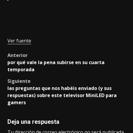
Ver fuente
Post
Anterior
por qué vale la pena subirse en su cuarta
navigation
temporada
Siguiente
las preguntas que nos habéis enviado (y sus
respuestas) sobre este televisor MiniLED para
gamers
Deja una respuesta
Tu dirección de correo electrónico no será publicada.