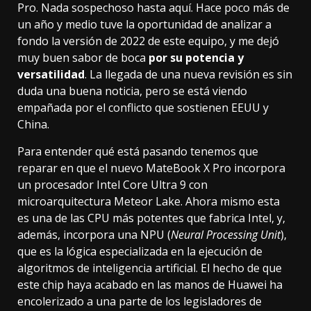
Pro. Nada sospechoso hasta aquí. Hace poco más de
un año y medio tuve la oportunidad de analizar a
fondo
la versión de 2022
de este equipo, y me dejó
muy buen sabor de boca
por su potencia y
versatilidad
. La llegada de una nueva revisión es sin
duda una buena noticia, pero se está viendo
empañada por
el conflicto que sostienen EEUU y
China
.
Para entender qué está pasando tenemos que
reparar en que el nuevo MateBook X Pro incorpora
un procesador
Intel Core Ultra 9
con
microarquitectura
Meteor Lake
. Ahora mismo esta
es una de las CPU más potentes que fabrica Intel, y,
además, incorpora una NPU (
Neural Processing Unit
),
que es la lógica especializada en la ejecución de
algoritmos de
inteligencia artificial
. El hecho de que
este chip haya acabado en las manos de Huawei ha
encolerizado a una parte de los legisladores de