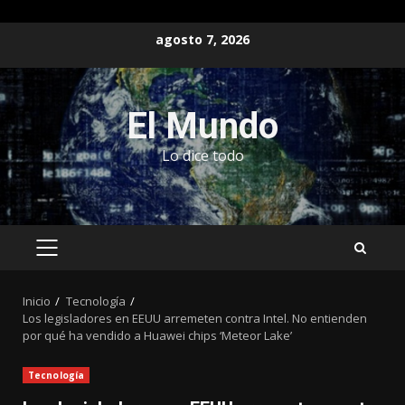
Saltar
agosto 7, 2026
al
contenido
El Mundo
Lo dice todo
MENÚ
PRINCIPAL
Inicio
Tecnología
Los legisladores en EEUU arremeten contra Intel. No entienden
por qué ha vendido a Huawei chips ‘Meteor Lake’
Tecnología