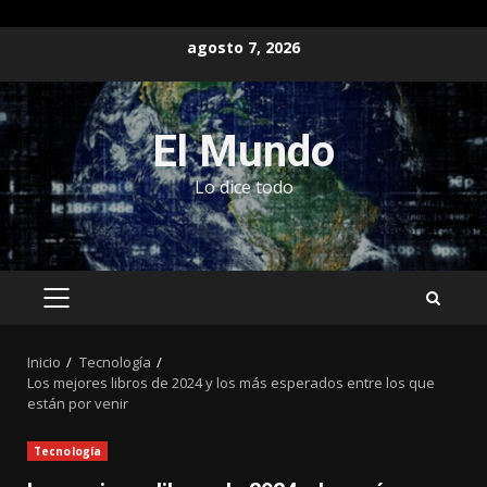
Saltar
agosto 7, 2026
al
contenido
El Mundo
Lo dice todo
MENÚ
PRINCIPAL
Inicio
Tecnología
Los mejores libros de 2024 y los más esperados entre los que
están por venir
Tecnología