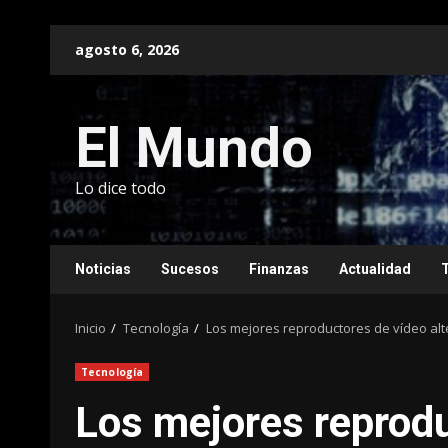
Saltar
agosto 6, 2026
al
contenido
El Mundo
Lo dice todo
Noticias
Sucesos
Finanzas
Actualidad
Inicio
Tecnología
Los mejores reproductores de vídeo alt
Tecnología
Los mejores reprodu