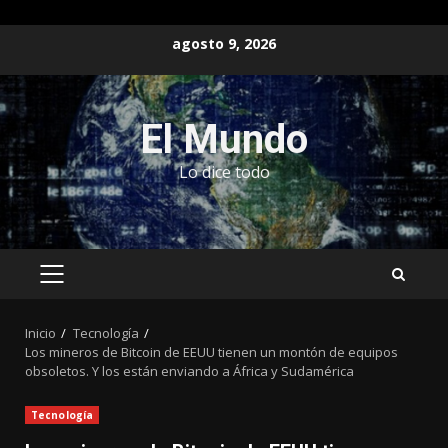
Saltar
agosto 9, 2026
al
contenido
El Mundo
Lo dice todo
MENÚ
PRINCIPAL
Inicio
Tecnología
Los mineros de Bitcoin de EEUU tienen un montón de equipos
obsoletos. Y los están enviando a África y Sudamérica
Tecnología