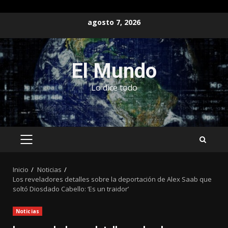
Saltar
agosto 7, 2026
al
contenido
El Mundo
Lo dice todo
MENÚ
PRINCIPAL
Inicio
Noticias
Los reveladores detalles sobre la deportación de Alex Saab que
soltó Diosdado Cabello: ‘Es un traidor’
Noticias