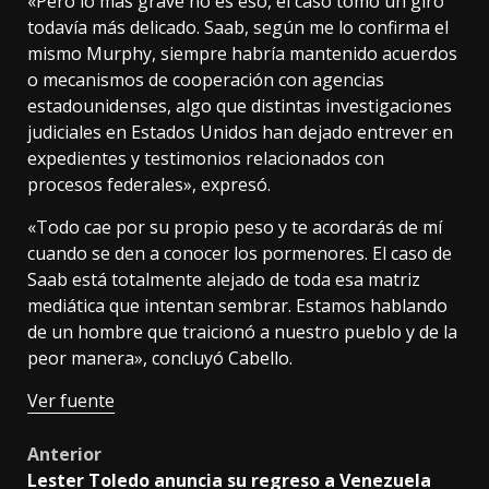
«Pero lo más grave no es eso, el caso tomó un giro
todavía más delicado. Saab, según me lo confirma el
mismo Murphy, siempre habría mantenido acuerdos
o mecanismos de cooperación con agencias
estadounidenses, algo que distintas investigaciones
judiciales en Estados Unidos han dejado entrever en
expedientes y testimonios relacionados con
procesos federales», expresó.
«Todo cae por su propio peso y te acordarás de mí
cuando se den a conocer los pormenores. El caso de
Saab está totalmente alejado de toda esa matriz
mediática que intentan sembrar. Estamos hablando
de un hombre que traicionó a nuestro pueblo y de la
peor manera», concluyó Cabello.
Ver fuente
Post
Anterior
Lester Toledo anuncia su regreso a Venezuela