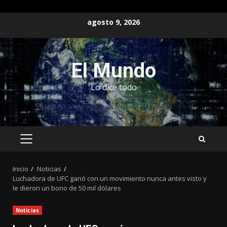
Saltar
agosto 9, 2026
al
contenido
El Mundo
Lo dice todo
MENÚ
PRINCIPAL
Inicio
Noticias
Luchadora de UFC ganó con un movimiento nunca antes visto y
le dieron un bono de 50 mil dólares
Noticias