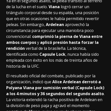
Ya en el segundo asalto, la pelea transitó al terreno
de la lucha en el suelo.
Viana
logró cerrar un
triángulo corporal desde su espalda, una posición
que en otras ocasiones le había permitido revertir
peleas. Sin embargo,
Ardelean
aprovechó la
circunstancia para ejecutar una maniobra poco
convencional:
comprimió la pierna de Viana entre
ambos cuerpos
y
aplicó presión hasta forzar la
rendición
verbal de la brasileña. La técnica,
identificada como
Capsule Lock
, nunca había sido
empleada con éxito en los más de treinta años de
historia de la UFC.
El resultado oficial del combate, publicado por la
organización, indicó que
Alice Ardelean derrotó a
Polyana Viana por sumisión verbal (Capsule Lock)
a los 4 minutos y 36 segundos del segundo asalto
.
La victoria extendió la racha positiva de Ardelean en
la división de peso paja y agravó el momento