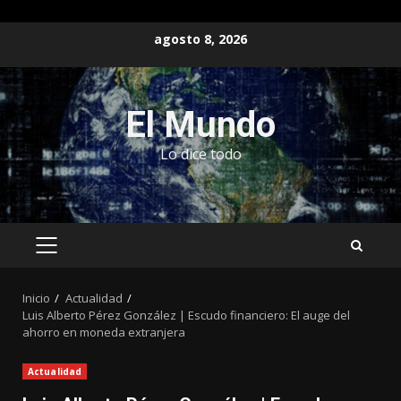
Saltar
agosto 8, 2026
al
contenido
El Mundo
Lo dice todo
MENÚ
PRINCIPAL
Inicio
Actualidad
Luis Alberto Pérez González | Escudo financiero: El auge del
ahorro en moneda extranjera
Actualidad