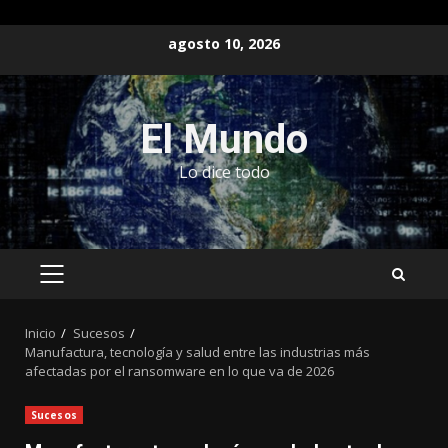
Saltar
agosto 10, 2026
al
contenido
El Mundo
Lo dice todo
MENÚ
PRINCIPAL
Inicio
Sucesos
Manufactura, tecnología y salud entre las industrias más
afectadas por el ransomware en lo que va de 2026
Sucesos