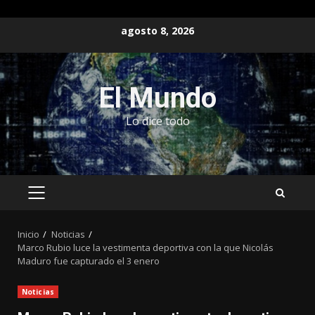
Saltar
agosto 8, 2026
al
contenido
El Mundo
Lo dice todo
MENÚ
PRINCIPAL
Inicio
Noticias
Marco Rubio luce la vestimenta deportiva con la que Nicolás
Maduro fue capturado el 3 enero
Noticias