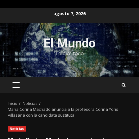
Saltar
agosto 7, 2026
al
contenido
El Mundo
Lo dice todo
MENÚ
PRINCIPAL
Inicio
Noticias
María Corina Machado anuncia a la profesora Corina Yoris
Villasana con la candidata sustituta
Noticias