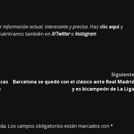
 información actual, interesante y precisa.
Haz
clic aquí
y
ncuéntranos también en
X/Twitter
e
Instagram
Siguient
icas
Barcelona se quedó con el clásico ante Real Madri
e
y es bicampeón de La Lig
da.
Los campos obligatorios están marcados con
*