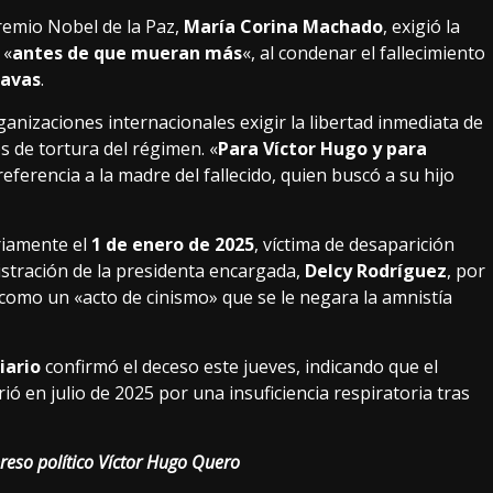
remio Nobel de la Paz,
María Corina Machado
, exigió la
 «
antes de que mueran más
«, al condenar el fallecimiento
Navas
.
nizaciones internacionales exigir la libertad inmediata de
s de tortura del régimen. «
Para Víctor Hugo y para
referencia a la madre del fallecido, quien buscó a su hijo
riamente el
1 de enero de 2025
, víctima de desaparición
istración de la presidenta encargada,
Delcy Rodríguez
, por
 como un «acto de cinismo» que se le negara la amnistía
iario
confirmó el deceso este jueves, indicando que el
ó en julio de 2025 por una insuficiencia respiratoria tras
preso político Víctor Hugo Quero