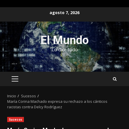
Saltar
agosto 7, 2026
al
contenido
El Mundo
Lo dice todo
MENÚ
PRINCIPAL
Inicio
Sucesos
María Corina Machado expresa su rechazo a los cánticos
racistas contra Delcy Rodríguez
Sucesos