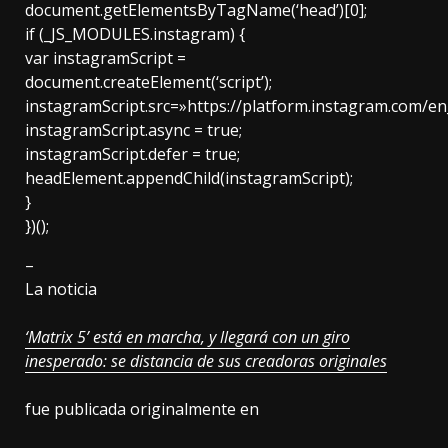
document.getElementsByTagName(‘head’)[0];
if (_JS_MODULES.instagram) {
var instagramScript =
document.createElement(‘script’);
instagramScript.src=»https://platform.instagram.com/e
instagramScript.async = true;
instagramScript.defer = true;
headElement.appendChild(instagramScript);
}
})();
–
La noticia
‘Matrix 5’ está en marcha, y llegará con un giro
inesperado: se distancia de sus creadoras originales
fue publicada originalmente en