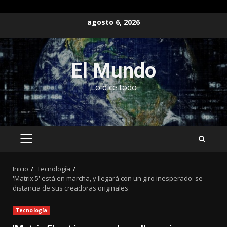
Saltar
agosto 6, 2026
al
contenido
El Mundo
Lo dice todo
MENÚ
PRINCIPAL
Inicio
Tecnología
'Matrix 5' está en marcha, y llegará con un giro inesperado: se
distancia de sus creadoras originales
Tecnología