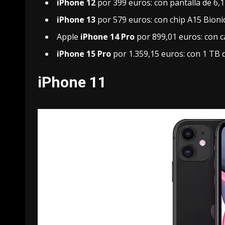
iPhone 12
por
399 euros
: con pantalla de 6,
iPhone 13
por
579 euros
: con chip A15 Bion
Apple
iPhone 14 Pro
por
899,01 euros
: con 
iPhone 15 Pro
por
1.359,15 euros
: con 1 TB
iPhone 11