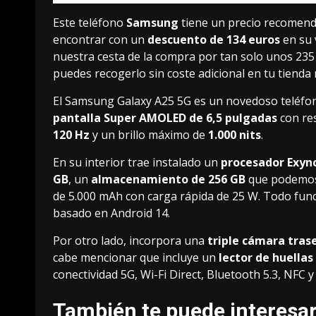
Este teléfono
Samsung
tiene un precio recomen
encontrar con un
descuento de 134 euros
en su 
nuestra cesta de la compra por tan solo unos
235
puedes recogerlo sin coste adicional en tu tienda
El
Samsung Galaxy A25 5G
es un novedoso teléfon
pantalla Super AMOLED de 6,5 pulgadas
con re
120 Hz
y un brillo máximo de
1.000 nits
.
En su interior trae instalado un
procesador Exyn
GB
, un
almacenamiento de 256 GB
que podemos
de 5.000 mAh con carga rápida de 25 W. Todo func
basado en
Android 14
.
Por otro lado, incorpora una
triple cámara tras
cabe mencionar que incluye un
lector de huellas
conectividad 5G, Wi-Fi Direct, Bluetooth 5.3, NFC 
También te puede interesa