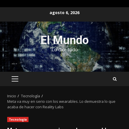
Saltar
agosto 6, 2026
al
contenido
El Mundo
Lo dice todo
MENÚ
PRINCIPAL
Inicio
Tecnología
Meta va muy en serio con los wearables. Lo demuestra lo que
acaba de hacer con Reality Labs
Tecnología