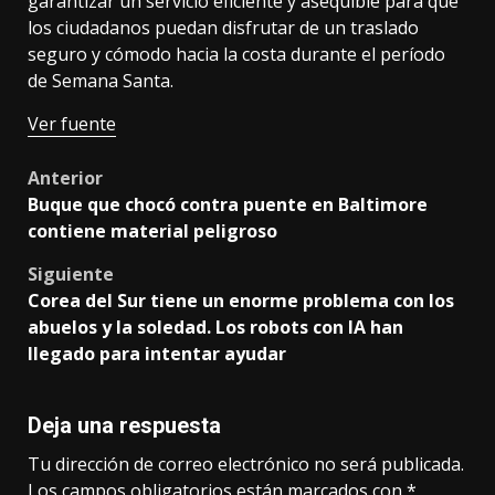
garantizar un servicio eficiente y asequible para que
los ciudadanos puedan disfrutar de un traslado
seguro y cómodo hacia la costa durante el período
de Semana Santa.
Ver fuente
Post
Anterior
Buque que chocó contra puente en Baltimore
navigation
contiene material peligroso
Siguiente
Corea del Sur tiene un enorme problema con los
abuelos y la soledad. Los robots con IA han
llegado para intentar ayudar
Deja una respuesta
Tu dirección de correo electrónico no será publicada.
Los campos obligatorios están marcados con
*