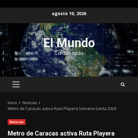
Saltar
agosto 10, 2026
al
contenido
El Mundo
Lo dice todo
MENÚ
PRINCIPAL
Inicio
Noticias
Metro de Caracas activa Ruta Playera Semana Santa 2024
Noticias
Metro de Caracas activa Ruta Playera