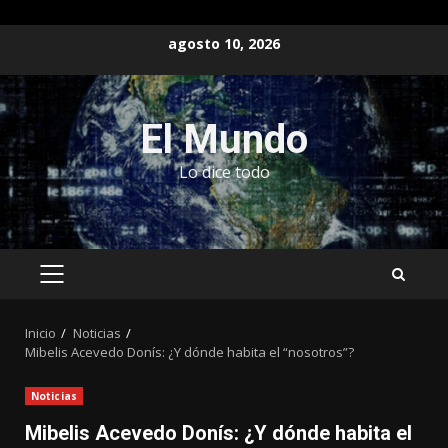
Saltar
agosto 10, 2026
al
contenido
El Mundo
Lo dice todo
MENÚ
PRINCIPAL
Inicio
Noticias
Mibelis Acevedo Donís: ¿Y dónde habita el “nosotros”?
Noticias
Mibelis Acevedo Donís: ¿Y dónde habita el