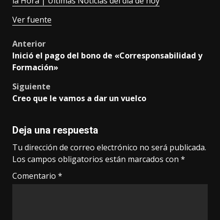
la Hora | Últimas Noticias del día de hoy
Ver fuente
Post
Anterior
Inició el pago del bono de «Corresponsabilidad y
navigation
Formación»
Siguiente
Creo que le vamos a dar un vuelco
Deja una respuesta
Tu dirección de correo electrónico no será publicada.
Los campos obligatorios están marcados con
*
Comentario
*