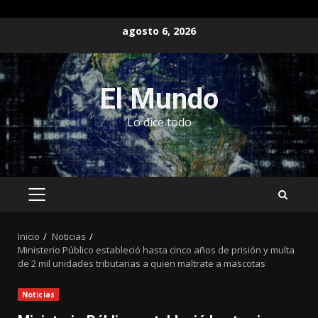
Saltar
agosto 6, 2026
al
contenido
El Mundo
Lo dice todo
MENÚ
PRINCIPAL
Inicio
Noticias
Ministerio Público estableció hasta cinco años de prisión y multa
de 2 mil unidades tributarias a quien maltrate a mascotas
Noticias