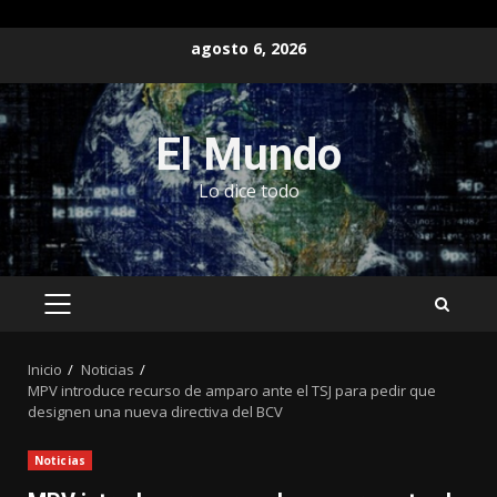
Saltar
agosto 6, 2026
al
contenido
El Mundo
Lo dice todo
MENÚ
PRINCIPAL
Inicio
Noticias
MPV introduce recurso de amparo ante el TSJ para pedir que
designen una nueva directiva del BCV
Noticias