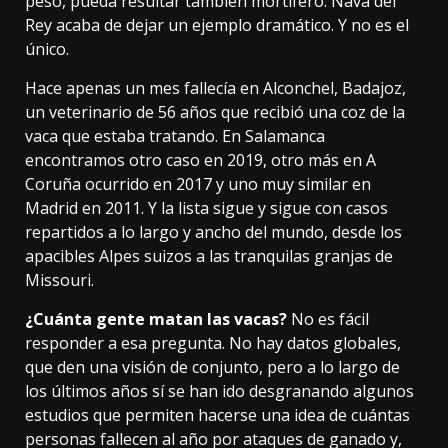
peso, pueda resultar también mortífero. Nava del
Rey acaba de dejar un ejemplo dramático. Y no es el
único.
Hace apenas un mes
fallecía en Alconchel
, Badajoz,
un veterinario de 56 años que recibió una coz de la
vaca que estaba tratando. En Salamanca
encontramos
otro caso
en 2019,
otro más
en A
Coruña ocurrido en 2017 y
uno muy similar
en
Madrid en 2011. Y la lista sigue y sigue con casos
repartidos a lo largo y ancho del mundo, desde los
apacibles
Alpes suizos
a las tranquilas
granjas de
Missouri
.
¿Cuánta gente matan las vacas?
No es fácil
responder a esa pregunta. No hay datos globales,
que den una visión de conjunto, pero a lo largo de
los últimos años sí se han ido desgranando algunos
estudios que permiten hacerse una idea de cuántas
personas fallecen al año por ataques de ganado y,