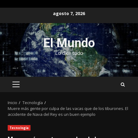
Saltar
agosto 7, 2026
al
contenido
El Mundo
Lo dice todo
MENÚ
PRINCIPAL
Inicio
Tecnología
Muere más gente por culpa de las vacas que de los tiburones. El
accidente de Nava del Rey es un buen ejemplo
Tecnología