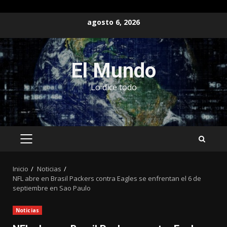
Saltar
agosto 6, 2026
al
contenido
El Mundo
Lo dice todo
MENÚ
PRINCIPAL
Inicio
Noticias
NFL abre en Brasil Packers contra Eagles se enfrentan el 6 de
septiembre en Sao Paulo
Noticias