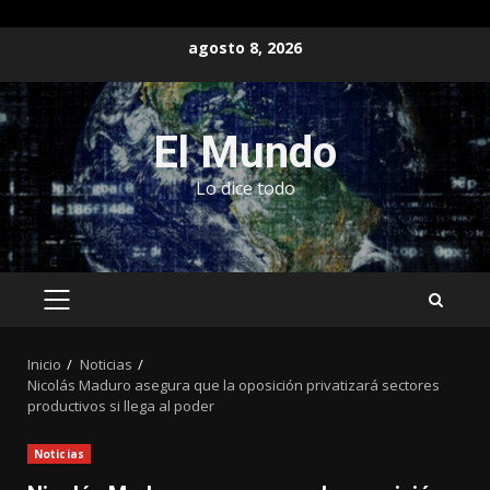
Saltar
agosto 8, 2026
al
contenido
El Mundo
Lo dice todo
MENÚ
PRINCIPAL
Inicio
Noticias
Nicolás Maduro asegura que la oposición privatizará sectores
productivos si llega al poder
Noticias