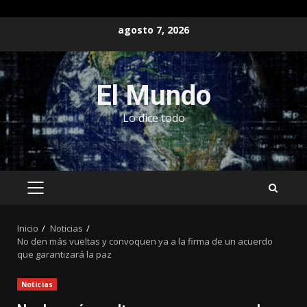
Saltar
agosto 7, 2026
al
contenido
El Mundo
Lo dice todo
MENÚ
PRINCIPAL
Inicio
Noticias
No den más vueltas y convoquen ya a la firma de un acuerdo
que garantizará la paz
Noticias