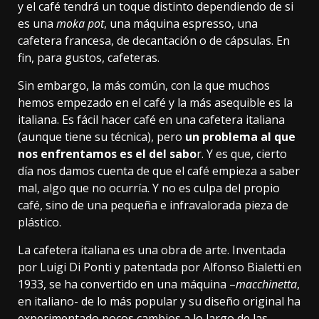
y el café tendrá un toque distinto dependiendo de si
es una
moka pot
, una máquina espresso, una
cafetera francesa, de decantación o de cápsulas. En
fin,
para gustos, cafeteras
.
Sin embargo, la más común, con la que muchos
hemos empezado en el café y la más asequible es la
italiana. Es fácil hacer café en una cafetera italiana
(aunque
tiene su técnica
), pero
un problema al que
nos enfrentamos es el del sabo
r. Y es que, cierto
día nos damos cuenta de que el café empieza a saber
mal, algo que no ocurría. Y no es culpa del propio
café, sino de una pequeña e infravalorada pieza de
plástico.
La cafetera italiana es una obra de arte. Inventada
por Luigi Di Ponti y patentada por
Alfonso Bialetti
en
1933, se ha convertido en una máquina –
macchinetta
,
en italiano- de lo más popular y su diseño original ha
experimentado pocos cambios a lo largo de las