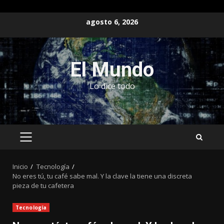
Saltar
agosto 6, 2026
al
contenido
El Mundo
Lo dice todo
MENÚ
PRINCIPAL
Inicio
Tecnología
No eres tú, tu café sabe mal. Y la clave la tiene una discreta
pieza de tu cafetera
Tecnología