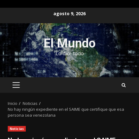
Saltar
agosto 9, 2026
al
contenido
El Mundo
Lo dice todo
MENÚ
PRINCIPAL
Inicio
Noticias
No hay ningún expediente en el SAIME que certifique que esa
persona sea venezolana
Noticias