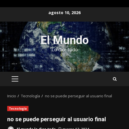
Saltar
agosto 10, 2026
al
contenido
El Mundo
Lo dice todo
MENÚ
PRINCIPAL
Inicio
Tecnología
no se puede perseguir al usuario final
Tecnología
no se puede perseguir al usuario final