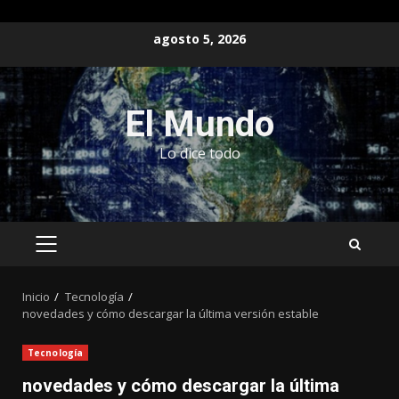
Saltar
agosto 5, 2026
al
contenido
El Mundo
Lo dice todo
MENÚ
PRINCIPAL
Inicio
Tecnología
novedades y cómo descargar la última versión estable
Tecnología
novedades y cómo descargar la última