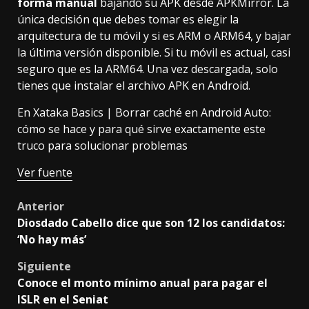
forma manual
bajando su APK
desde APKMirror
. La
única decisión que debes tomar es elegir la
arquitectura de tu móvil y si es ARM o ARM64, y bajar
la última versión disponible. Si tu móvil es actual, casi
seguro que es la ARM64. Una vez descargada, solo
tienes que
instalar el archivo APK en Android
.
En Xataka Basics |
Borrar caché en Android Auto:
cómo se hace y para qué sirve exactamente este
truco para solucionar problemas
Ver fuente
Post
Anterior
Diosdado Cabello dice que son 12 los candidatos:
navigation
‘No hay más’
Siguiente
Conoce el monto mínimo anual para pagar el
ISLR en el Seniat