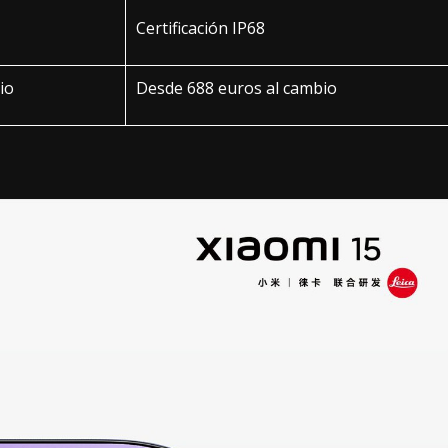
Certificación IP68
io
Desde 688 euros al cambio