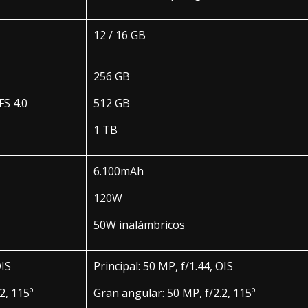
12 / 16 GB
256 GB
FS 4.0
512 GB
1 TB
6.100mAh
120W
50W inalámbricos
OIS
Principal: 50 MP, f/1.44, OIS
2, 115º
Gran angular: 50 MP, f/2.2, 115º