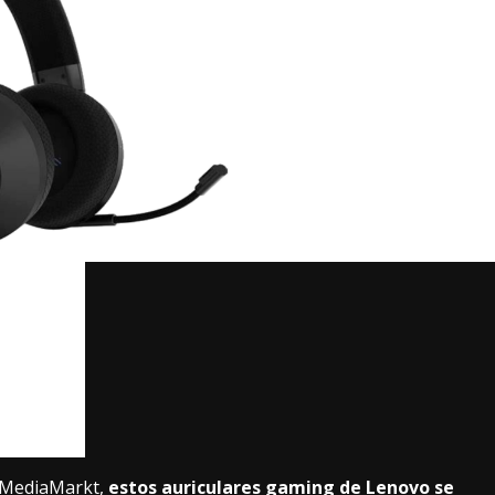
n MediaMarkt,
estos auriculares gaming de Lenovo se