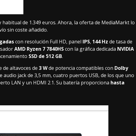
 y habitual de 1.349 euros. Ahora, la oferta de MediaMarkt lo
vío sin coste añadido.
lgadas
con resolución Full HD, panel
IPS
,
144 Hz
de tasa de
cesador
AMD Ryzen 7 7840HS
con la gráfica dedicada
NVIDIA
acenamiento
SSD de 512 GB
.
e de altavoces de
3 W
de potencia compatibles con
Dolby
e audio jack de 3,5 mm, cuatro puertos USB, de los que uno
uerto LAN y un HDMI 2.1. Su batería proporciona
hasta