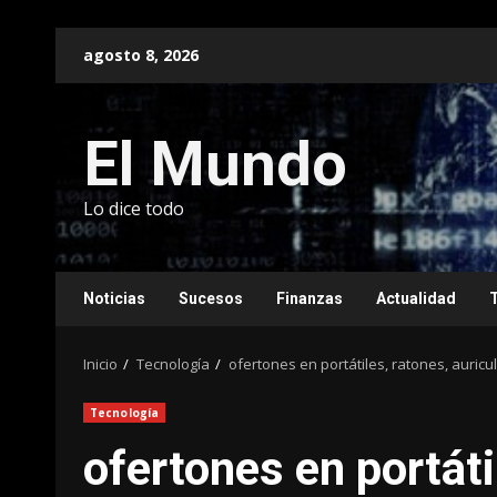
Saltar
agosto 8, 2026
al
contenido
El Mundo
Lo dice todo
Noticias
Sucesos
Finanzas
Actualidad
Inicio
Tecnología
ofertones en portátiles, ratones, auric
Tecnología
ofertones en portáti