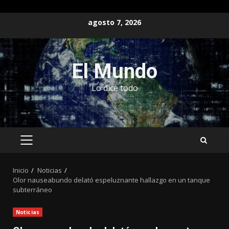
Saltar
agosto 7, 2026
al
contenido
El Mundo
Lo dice todo
MENÚ
PRINCIPAL
Inicio
Noticias
Olor nauseabundo delató espeluznante hallazgo en un tanque
subterráneo
Noticias