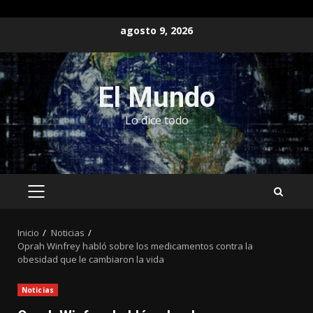
Saltar
agosto 9, 2026
al
contenido
El Mundo
Lo dice todo
MENÚ
PRINCIPAL
Inicio
Noticias
Oprah Winfrey habló sobre los medicamentos contra la
obesidad que le cambiaron la vida
Noticias