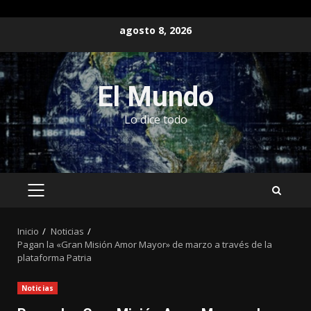
Saltar
agosto 8, 2026
al
contenido
El Mundo
Lo dice todo
MENÚ
PRINCIPAL
Inicio
Noticias
Pagan la «Gran Misión Amor Mayor» de marzo a través de la
plataforma Patria
Noticias