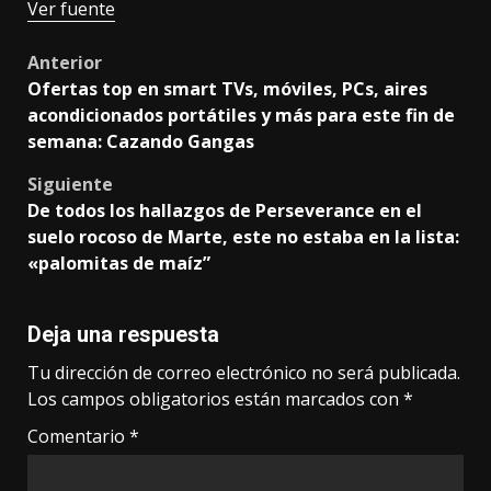
Ver fuente
Post
Anterior
Ofertas top en smart TVs, móviles, PCs, aires
navigation
acondicionados portátiles y más para este fin de
semana: Cazando Gangas
Siguiente
De todos los hallazgos de Perseverance en el
suelo rocoso de Marte, este no estaba en la lista:
«palomitas de maíz”
Deja una respuesta
Tu dirección de correo electrónico no será publicada.
Los campos obligatorios están marcados con
*
Comentario
*