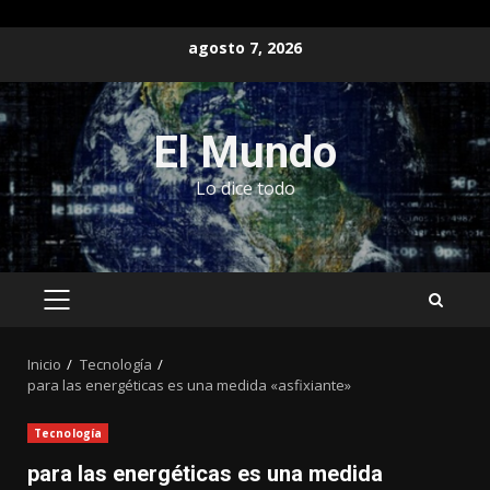
Saltar
agosto 7, 2026
al
contenido
El Mundo
Lo dice todo
MENÚ
PRINCIPAL
Inicio
Tecnología
para las energéticas es una medida «asfixiante»
Tecnología
para las energéticas es una medida