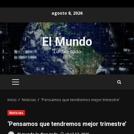
Saltar
agosto 8, 2026
al
contenido
El Mundo
Lo dice todo
MENÚ
PRINCIPAL
Inicio
Noticias
‘Pensamos que tendremos mejor trimestre’
Noticias
‘Pensamos que tendremos mejor trimestre’